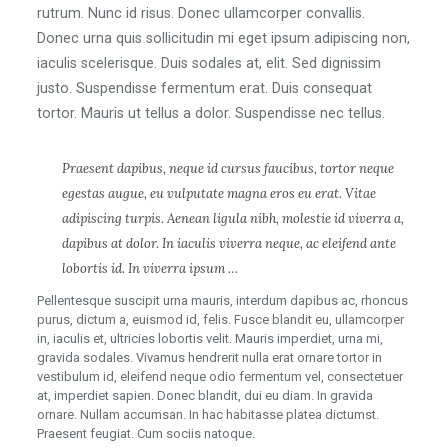
rutrum. Nunc id risus. Donec ullamcorper convallis.
Donec urna quis sollicitudin mi eget ipsum adipiscing non,
iaculis scelerisque. Duis sodales at, elit. Sed dignissim
justo. Suspendisse fermentum erat. Duis consequat
tortor. Mauris ut tellus a dolor. Suspendisse nec tellus.
Praesent dapibus, neque id cursus faucibus, tortor neque
egestas augue, eu vulputate magna eros eu erat. Vitae
adipiscing turpis. Aenean ligula nibh, molestie id viverra a,
dapibus at dolor. In iaculis viverra neque, ac eleifend ante
lobortis id. In viverra ipsum …
Pellentesque suscipit urna mauris, interdum dapibus ac, rhoncus
purus, dictum a, euismod id, felis. Fusce blandit eu, ullamcorper
in, iaculis et, ultricies lobortis velit. Mauris imperdiet, urna mi,
gravida sodales. Vivamus hendrerit nulla erat ornare tortor in
vestibulum id, eleifend neque odio fermentum vel, consectetuer
at, imperdiet sapien. Donec blandit, dui eu diam. In gravida
ornare. Nullam accumsan. In hac habitasse platea dictumst.
Praesent feugiat. Cum sociis natoque.